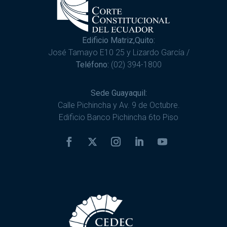
Edificio Matriz,Quito:
José Tamayo E10 25 y Lizardo García /
Teléfono:
(02) 394-1800
Sede Guayaquil:
Calle Pichincha y Av. 9 de Octubre.
Edificio Banco Pichincha 6to Piso