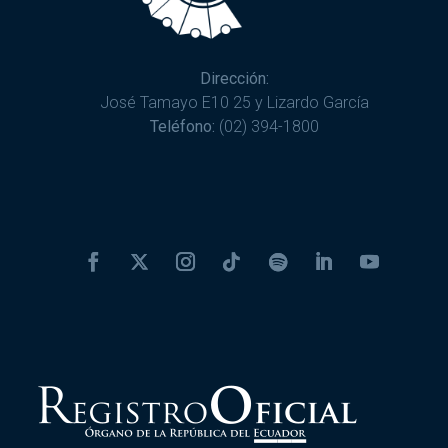
Dirección:
José Tamayo E10 25 y Lizardo García
Teléfono:
(02) 394-1800