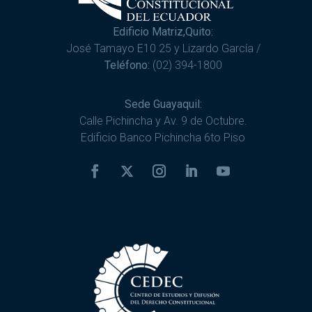
Edificio Matriz,Quito:
José Tamayo E10 25 y Lizardo García /
Teléfono:
(02) 394-1800
Sede Guayaquil:
Calle Pichincha y Av. 9 de Octubre.
Edificio Banco Pichincha 6to Piso