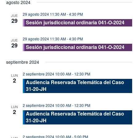
agosto 2024
vis
fecha.
búsque
de
29 agosto 2024 11:30 AM
-
4:30 PM
y
JUE
29
Eve
Sesión jurisdiccional ordinaria 041-O-2024
vistas
de
29 agosto 2024 11:30 AM
-
4:30 PM
JUE
Evento
29
Sesión jurisdiccional ordinaria 041-O-2024
septiembre 2024
2 septiembre 2024 10:00 AM
-
12:30 PM
LUN
2
Audiencia Reservada Telemática del Caso
31-20-JH
2 septiembre 2024 10:00 AM
-
12:30 PM
LUN
2
Audiencia Reservada Telemática del Caso
31-20-JH
2 septiembre 2024 10:00 AM
-
5:00 PM