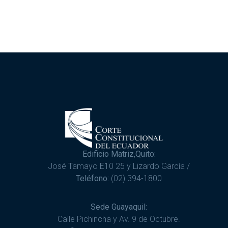
Edificio Matriz,Quito:
José Tamayo E10 25 y Lizardo García /
Teléfono:
(02) 394-1800
Sede Guayaquil:
Calle Pichincha y Av. 9 de Octubre.