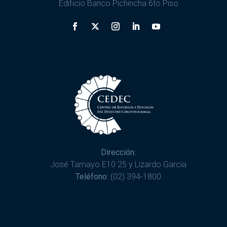
Edificio Banco Pichincha 6to Piso
Dirección:
José Tamayo E10 25 y Lizardo García
Teléfono:
(02) 394-1800