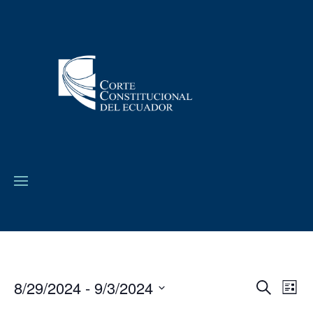
8/29/2024
 - 
9/3/2024
Navega
Na
Buscar
Lista
de
de
Seleccionar