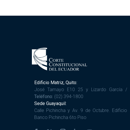
Edificio Matriz, Quito:
José Tamayo E10 25 y Lizardo García /
Teléfono:
(02) 394-1800
Sede Guayaquil:
Calle Pichincha y Av. 9 de Octubre. Edificio
Banco Pichincha 6to Piso