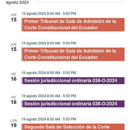
agosto 2024
vis
fecha.
búsque
de
15 agosto 2024 8:00 AM
-
5:00 PM
y
JUE
15
Eve
Primer Tribunal de Sala de Admisión de la
vistas
Corte Constitucional del Ecuador
de
Evento
15 agosto 2024 8:00 AM
-
5:00 PM
JUE
15
Primer Tribunal de Sala de Admisión de la
Corte Constitucional del Ecuador
16 agosto 2024 8:00 AM
-
5:00 PM
VIE
16
Sesión jurisdiccional ordinaria 038-O-2024
16 agosto 2024 8:00 AM
-
5:00 PM
VIE
16
Sesión jurisdiccional ordinaria 038-O-2024
19 agosto 2024 8:00 AM
-
5:00 PM
LUN
19
Segunda Sala de Selección de la Corte