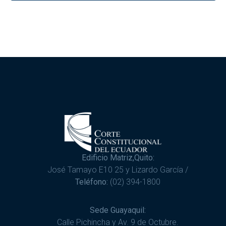
Edificio Matriz,Quito:
José Tamayo E10 25 y Lizardo García /
Teléfono:
(02) 394-1800
Sede Guayaquil:
Calle Pichincha y Av. 9 de Octubre.