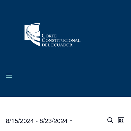
8/15/2024
 - 
8/23/2024
Navega
Na
Buscar
Lista
de
de
Seleccionar