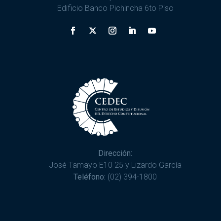
Edificio Banco Pichincha 6to Piso
Dirección:
José Tamayo E10 25 y Lizardo García
Teléfono:
(02) 394-1800