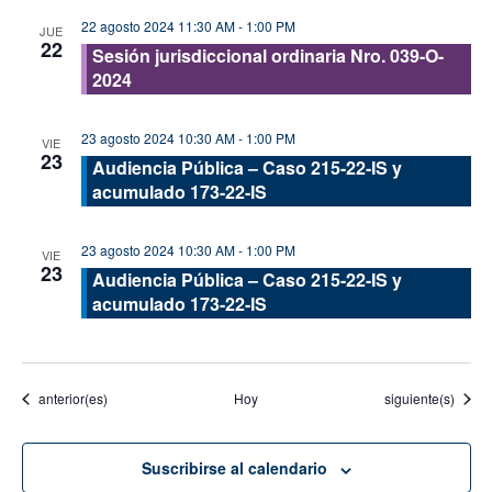
22 agosto 2024 11:30 AM
-
1:00 PM
JUE
22
Sesión jurisdiccional ordinaria Nro. 039-O-
2024
23 agosto 2024 10:30 AM
-
1:00 PM
VIE
23
Audiencia Pública – Caso 215-22-IS y
acumulado 173-22-IS
23 agosto 2024 10:30 AM
-
1:00 PM
VIE
23
Audiencia Pública – Caso 215-22-IS y
acumulado 173-22-IS
Eventos
Eventos
anterior(es)
Hoy
siguiente(s)
Suscribirse al calendario