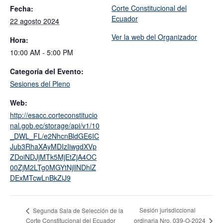
Corte Constitucional del
Fecha:
Ecuador
22 agosto 2024
Ver la web del Organizador
Hora:
10:00 AM - 5:00 PM
Categoría del Evento:
Sesiones del Pleno
Web:
http://esacc.corteconstitucio
nal.gob.ec/storage/api/v1/10
_DWL_FL/e2NhcnBldGE6IC
Jub3RhaXAyMDIzIiwgdXVp
ZDoiNDJjMTk5MjEtZjA4OC
00ZjM2LTg0MGYtNjllNDhlZ
DExMTcwLnBkZiJ9
Sesión jurisdiccional
Segunda Sala de Selección de la
Corte Constitucional del Ecuador
ordinaria Nro. 039-O-2024