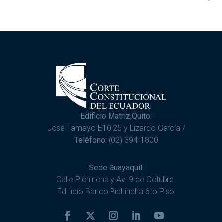
Edificio Matriz,Quito:
José Tamayo E10 25 y Lizardo García /
Teléfono:
(02) 394-1800
Sede Guayaquil:
Calle Pichincha y Av. 9 de Octubre.
Edificio Banco Pichincha 6to Piso