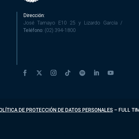
Dirección:
José Tamayo E10 25 y Lizardo García /
Teléfono:
(02) 394-1800
OLÍTICA DE PROTECCIÓN DE DATOS PERSONALES
–
FULL TI
Desarrollado por
Fundapi