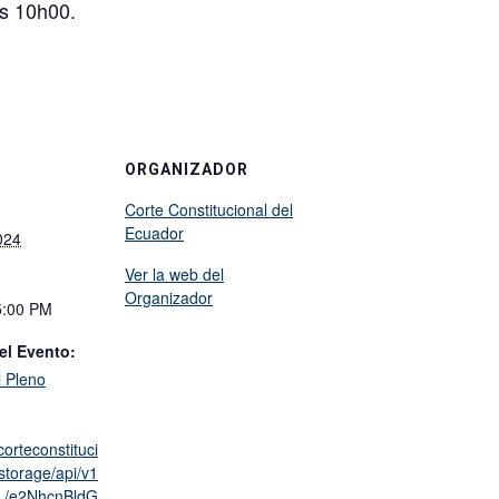
as 10h00.
ORGANIZADOR
Corte Constitucional del
Ecuador
024
Ver la web del
Organizador
5:00 PM
el Evento:
l Pleno
corteconstituci
storage/api/v1
/e2NhcnBldG