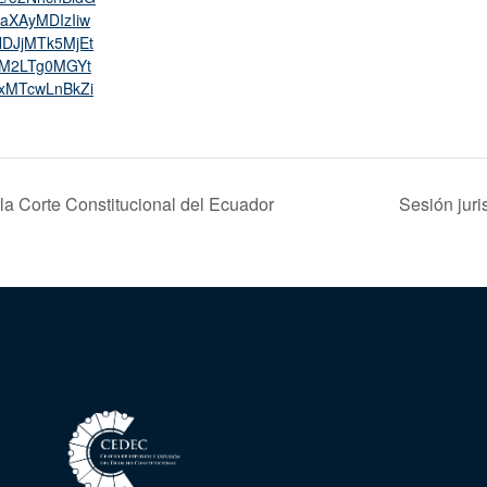
aXAyMDIzIiw
DJjMTk5MjEt
jM2LTg0MGYt
ExMTcwLnBkZi
a Corte Constitucional del Ecuador
Sesión juri