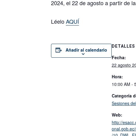
2024, el 22 de agosto a partir de l
Léelo
AQUÍ
DETALLES
Añadir al calendario
Fecha:
22 agosto 2
Hora:
10:00 AM - 
Categoría d
Sesiones de
Web:
http://esacc.
onal.gob.ec/
/10_DWL_FL