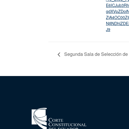
E6ICJub3Rh
gdXVpZDoiN
ZjA4OC00Z
NjllNDhlZD
J9
Segunda Sala de Selección de l