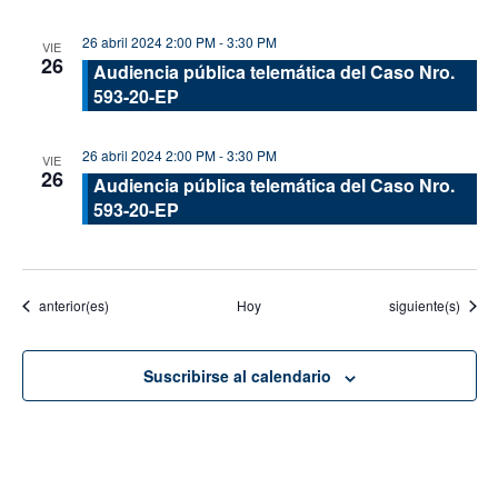
26 abril 2024 2:00 PM
-
3:30 PM
VIE
26
Audiencia pública telemática del Caso Nro.
593-20-EP
26 abril 2024 2:00 PM
-
3:30 PM
VIE
26
Audiencia pública telemática del Caso Nro.
593-20-EP
Eventos
Eventos
anterior(es)
Hoy
siguiente(s)
Suscribirse al calendario