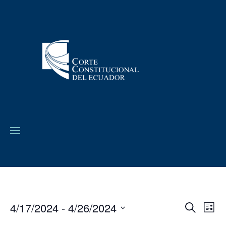
4/17/2024
 - 
4/26/2024
Navega
Na
Buscar
Lista
de
de
Seleccionar