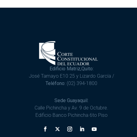
Edificio Matriz,Quito:
José Tamayo E10 25 y Lizardo García /
Teléfono:
(02) 394-1800
Sede Guayaquil:
Calle Pichincha y Av. 9 de Octubre.
Edificio Banco Pichincha 6to Piso