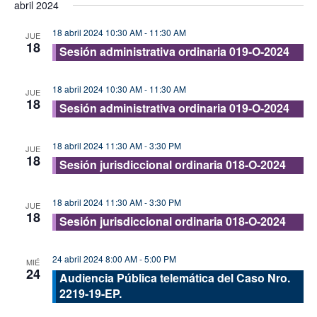
abril 2024
vis
fecha.
búsque
de
18 abril 2024 10:30 AM
-
11:30 AM
y
JUE
18
Eve
Sesión administrativa ordinaria 019-O-2024
vistas
de
18 abril 2024 10:30 AM
-
11:30 AM
JUE
Evento
18
Sesión administrativa ordinaria 019-O-2024
18 abril 2024 11:30 AM
-
3:30 PM
JUE
18
Sesión jurisdiccional ordinaria 018-O-2024
18 abril 2024 11:30 AM
-
3:30 PM
JUE
18
Sesión jurisdiccional ordinaria 018-O-2024
24 abril 2024 8:00 AM
-
5:00 PM
MIÉ
24
Audiencia Pública telemática del Caso Nro.
2219-19-EP.