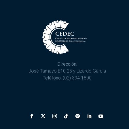
Dirección:
José Tamayo E10 25 y Lizardo García
Teléfono:
(02) 394-1800