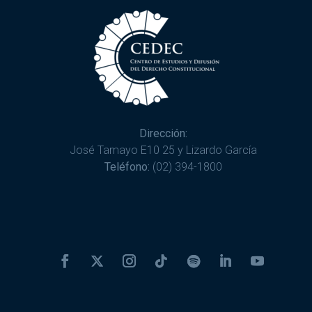
Dirección:
José Tamayo E10 25 y Lizardo García
Teléfono:
(02) 394-1800