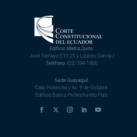
Edificio Matriz,Quito:
José Tamayo E10 25 y Lizardo García /
Teléfono:
(02) 394-1800
Sede Guayaquil:
Calle Pichincha y Av. 9 de Octubre.
Edificio Banco Pichincha 6to Piso