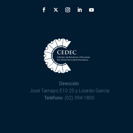
Dirección:
José Tamayo E10 25 y Lizardo García
Teléfono:
(02) 394-1800