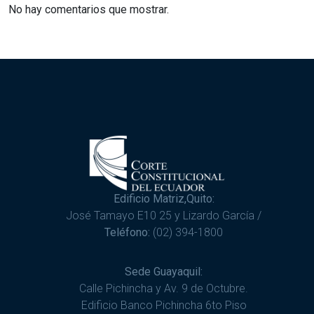
No hay comentarios que mostrar.
Edificio Matriz,Quito:
José Tamayo E10 25 y Lizardo García /
Teléfono:
(02) 394-1800
Sede Guayaquil:
Calle Pichincha y Av. 9 de Octubre.
Edificio Banco Pichincha 6to Piso