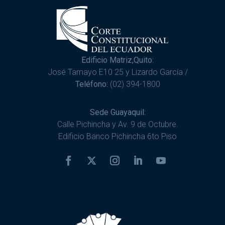
Edificio Matriz,Quito:
José Tamayo E10 25 y Lizardo García /
Teléfono:
(02) 394-1800
Sede Guayaquil:
Calle Pichincha y Av. 9 de Octubre.
Edificio Banco Pichincha 6to Piso