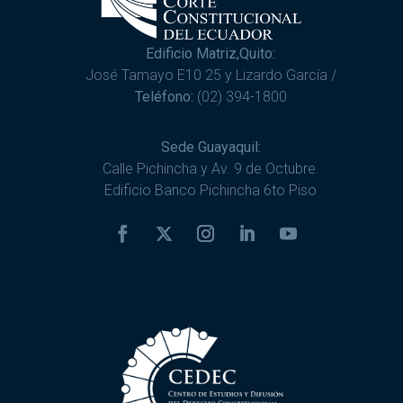
Edificio Matriz,Quito:
José Tamayo E10 25 y Lizardo García /
Teléfono:
(02) 394-1800
Sede Guayaquil:
Calle Pichincha y Av. 9 de Octubre.
Edificio Banco Pichincha 6to Piso