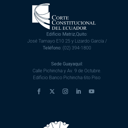
Edificio Matriz,Quito:
José Tamayo E10 25 y Lizardo García /
Teléfono:
(02) 394-1800
Sede Guayaquil:
Calle Pichincha y Av. 9 de Octubre.
Edificio Banco Pichincha 6to Piso