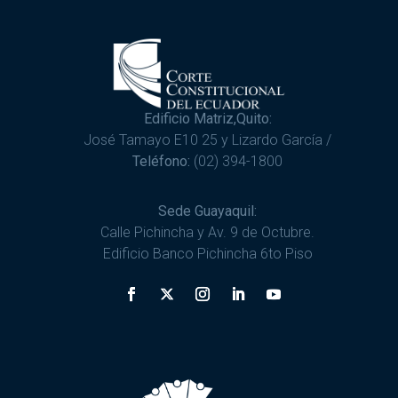
Edificio Matriz,Quito:
José Tamayo E10 25 y Lizardo García /
Teléfono:
(02) 394-1800
Sede Guayaquil:
Calle Pichincha y Av. 9 de Octubre.
Edificio Banco Pichincha 6to Piso