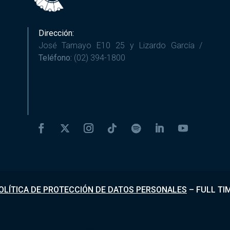
Dirección:
José Tamayo E10 25 y Lizardo García /
Teléfono:
(02) 394-1800
OLÍTICA DE PROTECCIÓN DE DATOS PERSONALES
–
FULL TI
Desarrollado por
Fundapi