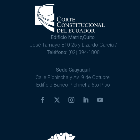
Edificio Matriz,Quito:
José Tamayo E10 25 y Lizardo García /
Teléfono:
(02) 394-1800
Sede Guayaquil:
Calle Pichincha y Av. 9 de Octubre.
Edificio Banco Pichincha 6to Piso