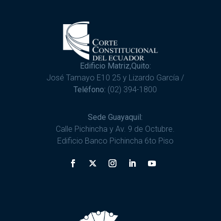
Edificio Matriz,Quito:
José Tamayo E10 25 y Lizardo García /
Teléfono:
(02) 394-1800
Sede Guayaquil:
Calle Pichincha y Av. 9 de Octubre.
Edificio Banco Pichincha 6to Piso