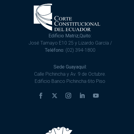
Edificio Matriz,Quito:
José Tamayo E10 25 y Lizardo García /
Teléfono:
(02) 394-1800
Sede Guayaquil:
Calle Pichincha y Av. 9 de Octubre.
Edificio Banco Pichincha 6to Piso