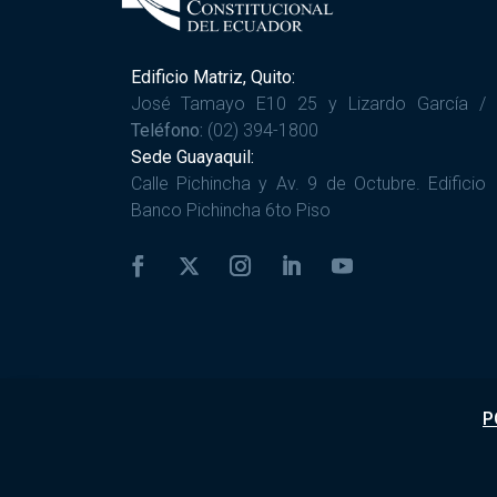
Edificio Matriz, Quito:
José Tamayo E10 25 y Lizardo García /
Teléfono:
(02) 394-1800
Sede Guayaquil:
Calle Pichincha y Av. 9 de Octubre. Edificio
Banco Pichincha 6to Piso
P