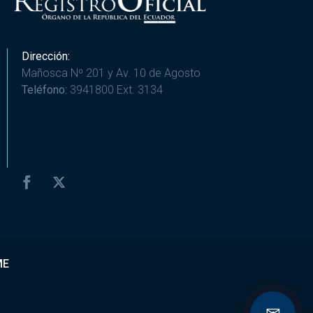
Dirección:
Mañosca Nº 201 y Av. 10 de Agosto
Teléfono:
3941800 Ext. 3134
ME