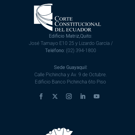
Edificio Matriz,Quito:
José Tamayo E10 25 y Lizardo García /
Teléfono:
(02) 394-1800
Sede Guayaquil:
Calle Pichincha y Av. 9 de Octubre.
Edificio Banco Pichincha 6to Piso