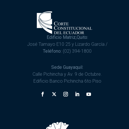
Edificio Matriz,Quito:
José Tamayo E10 25 y Lizardo García /
Teléfono:
(02) 394-1800
Sede Guayaquil:
Calle Pichincha y Av. 9 de Octubre.
Edificio Banco Pichincha 6to Piso