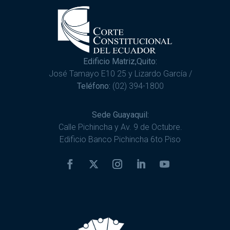
Edificio Matriz,Quito:
José Tamayo E10 25 y Lizardo García /
Teléfono:
(02) 394-1800
Sede Guayaquil:
Calle Pichincha y Av. 9 de Octubre.
Edificio Banco Pichincha 6to Piso