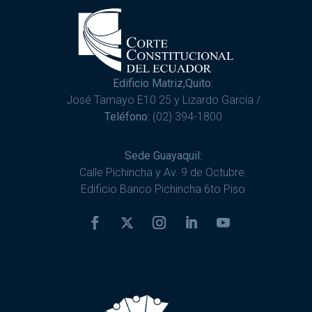
Edificio Matriz,Quito:
José Tamayo E10 25 y Lizardo García /
Teléfono:
(02) 394-1800
Sede Guayaquil:
Calle Pichincha y Av. 9 de Octubre.
Edificio Banco Pichincha 6to Piso