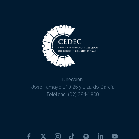
Dirección:
José Tamayo E10 25 y Lizardo García
Teléfono:
(02) 394-1800