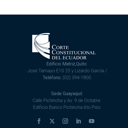
Edificio Matriz,Quito:
José Tamayo E10 25 y Lizardo García /
Teléfono:
(02) 394-1800
Sede Guayaquil:
Calle Pichincha y Av. 9 de Octubre.
Edificio Banco Pichincha 6to Piso