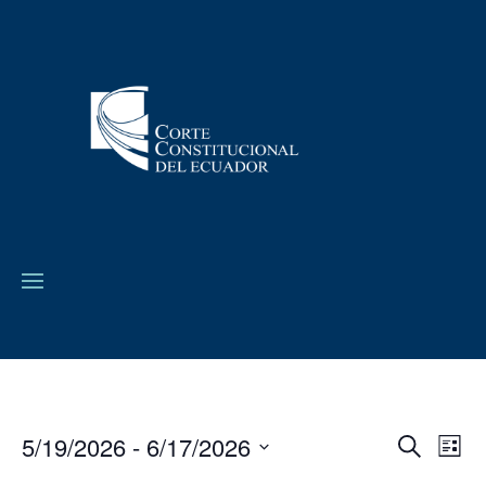
5/19/2026
 - 
6/17/2026
Navega
Na
Buscar
Lista
de
de
Seleccionar