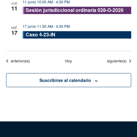
11 junio 10:00 AM
-
4:30 PM
JUE
11
Sesión jurisdiccional ordinaria 028-O-2026
17 junio 11:30 AM
-
4:30 PM
MIÉ
17
Caso 4-23-IN
Eventos
Eventos
anterior(es)
Hoy
siguiente(s)
Suscribirse al calendario