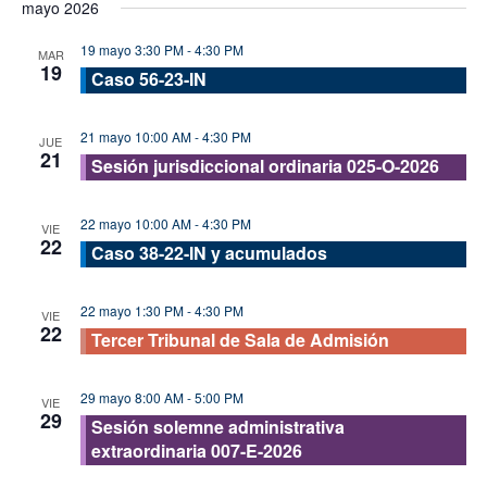
mayo 2026
vis
fecha.
búsque
de
19 mayo 3:30 PM
-
4:30 PM
y
MAR
19
Eve
Caso 56-23-IN
vistas
de
21 mayo 10:00 AM
-
4:30 PM
JUE
Evento
21
Sesión jurisdiccional ordinaria 025-O-2026
22 mayo 10:00 AM
-
4:30 PM
VIE
22
Caso 38-22-IN y acumulados
22 mayo 1:30 PM
-
4:30 PM
VIE
22
Tercer Tribunal de Sala de Admisión
29 mayo 8:00 AM
-
5:00 PM
VIE
29
Sesión solemne administrativa
extraordinaria 007-E-2026