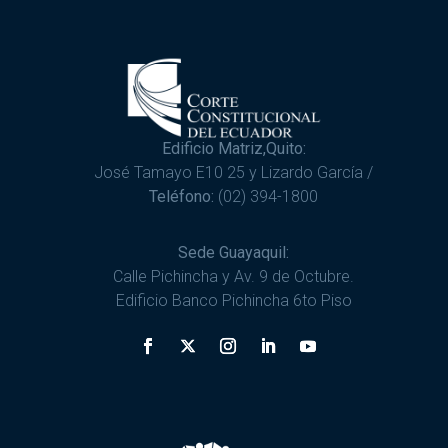
Edificio Matriz,Quito:
José Tamayo E10 25 y Lizardo García /
Teléfono:
(02) 394-1800
Sede Guayaquil:
Calle Pichincha y Av. 9 de Octubre.
Edificio Banco Pichincha 6to Piso