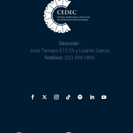
Dirección:
José Tamayo E10 25 y Lizardo García
Teléfono:
(02) 394-1800