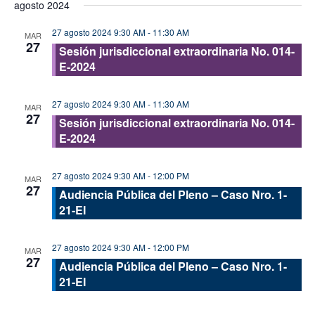
agosto 2024
vis
fecha.
búsque
de
27 agosto 2024 9:30 AM
-
11:30 AM
y
MAR
27
Eve
Sesión jurisdiccional extraordinaria No. 014-
vistas
E-2024
de
Evento
27 agosto 2024 9:30 AM
-
11:30 AM
MAR
27
Sesión jurisdiccional extraordinaria No. 014-
E-2024
27 agosto 2024 9:30 AM
-
12:00 PM
MAR
27
Audiencia Pública del Pleno – Caso Nro. 1-
21-EI
27 agosto 2024 9:30 AM
-
12:00 PM
MAR
27
Audiencia Pública del Pleno – Caso Nro. 1-
21-EI