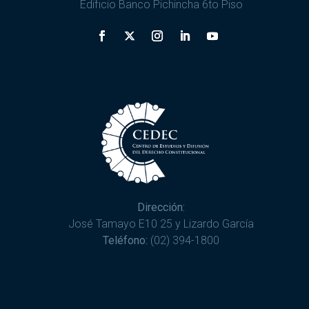
Edificio Banco Pichincha 6to Piso
Dirección:
José Tamayo E10 25 y Lizardo García
Teléfono:
(02) 394-1800