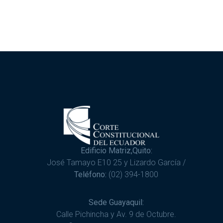
Edificio Matriz,Quito:
José Tamayo E10 25 y Lizardo García /
Teléfono:
(02) 394-1800
Sede Guayaquil:
Calle Pichincha y Av. 9 de Octubre.