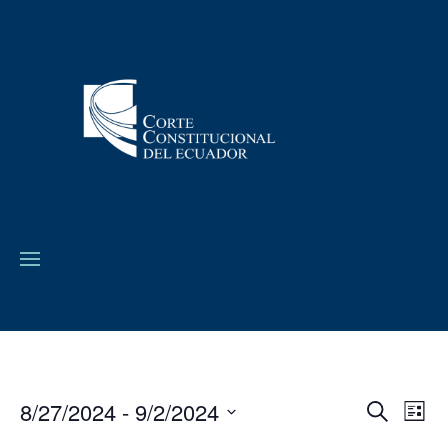
8/27/2024
 - 
9/2/2024
Navega
Na
Buscar
Lista
de
de
Seleccionar