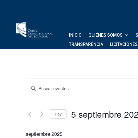
INICIO
QUIÉNES SOMOS
S
TRANSPARENCIA
LICITACIONES
Navegación
Introduce
de
la
palabra
búsqueda
clave.
5 septiembr
Hoy
Busca
y
Eventos
Seleccionar
vistas
para
fecha.
septiembre 2025
la