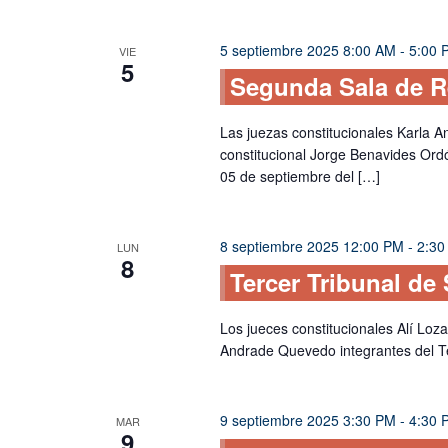
de
palabra
Eventos
clave.
5 septiembre 2025 8:00 AM
-
5:00 
VIE
5
Segunda Sala de R
Las juezas constitucionales Karla 
constitucional Jorge Benavides Ord
05 de septiembre del […]
8 septiembre 2025 12:00 PM
-
2:30
LUN
8
Tercer Tribunal de
Los jueces constitucionales Alí Lozad
Andrade Quevedo integrantes del Te
9 septiembre 2025 3:30 PM
-
4:30 
MAR
9