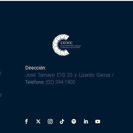
Dirección:
/
José Tamayo E10 25 y Lizardo García /
Teléfono:
(02) 394-1800
o