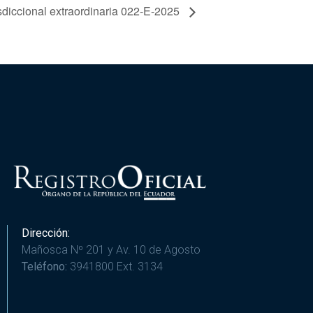
sdiccional extraordinaria 022-E-2025
Dirección:
Mañosca Nº 201 y Av. 10 de Agosto
Teléfono:
3941800 Ext. 3134