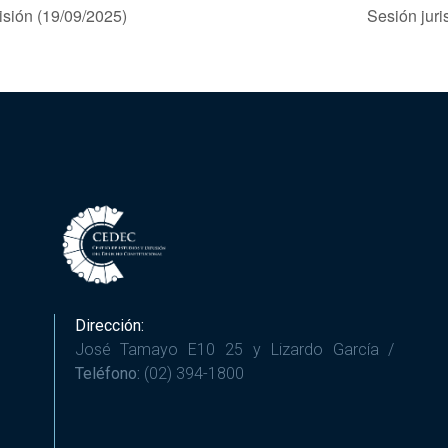
isión (19/09/2025)
Sesión juri
Dirección:
José Tamayo E10 25 y Lizardo García /
Teléfono:
(02) 394-1800