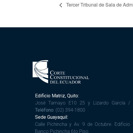
Tercer Tribunal de Sala de Adm
Edificio Matriz, Quito:
José Tamayo E10 25 y Lizardo García /
Teléfono:
(02) 394-1800
Sede Guayaquil:
Calle Pichincha y Av. 9 de Octubre. Edificio
Banco Pichincha 6to Piso