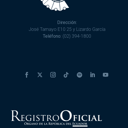
Dirección:
José Tamayo E10 25 y Lizardo García
Teléfono:
(02) 394-1800