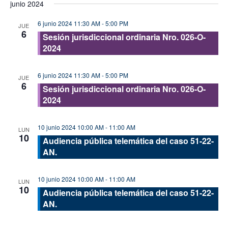
junio 2024
vis
fecha.
búsque
de
6 junio 2024 11:30 AM
-
5:00 PM
y
JUE
6
Eve
Sesión jurisdiccional ordinaria Nro. 026-O-
vistas
2024
de
Evento
6 junio 2024 11:30 AM
-
5:00 PM
JUE
6
Sesión jurisdiccional ordinaria Nro. 026-O-
2024
10 junio 2024 10:00 AM
-
11:00 AM
LUN
10
Audiencia pública telemática del caso 51-22-
AN.
10 junio 2024 10:00 AM
-
11:00 AM
LUN
10
Audiencia pública telemática del caso 51-22-
AN.