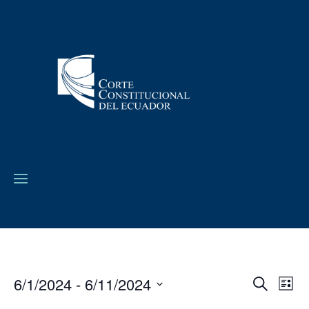
6/1/2024
 - 
6/11/2024
Navega
Na
Buscar
Lista
de
de
Seleccionar