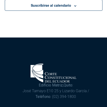
Suscribirse al calendario
Edificio Matriz,Quito:
José Tamayo E10 25 y Lizardo García /
Teléfono:
(02) 394-1800