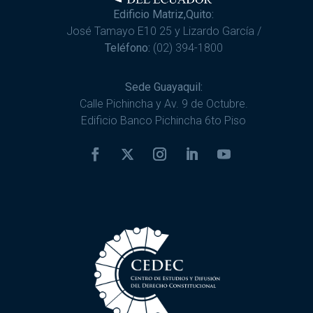
Edificio Matriz,Quito:
José Tamayo E10 25 y Lizardo García /
Teléfono:
(02) 394-1800
Sede Guayaquil:
Calle Pichincha y Av. 9 de Octubre.
Edificio Banco Pichincha 6to Piso