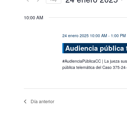
Busca
y
Eventos
Seleccionar
vistas
para
fecha.
10:00 AM
la
de
palabra
Eventos
clave.
24 enero 2025 10:00 AM
-
1:00 PM
Audiencia pública 
#AudienciaPúblicaCC | La jueza sus
pública telemática del Caso 375-2
Día anterior