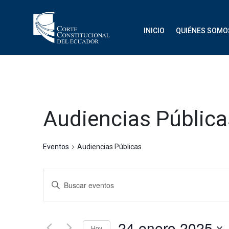
INICIO
QUIÉNES SOMO
Audiencias Pública
Eventos
Audiencias Públicas
Navegación
Introduce
de
la
palabra
búsqueda
clave.
24 enero 2025
Hoy