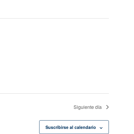
Evento
Siguiente día
Suscribirse al calendario