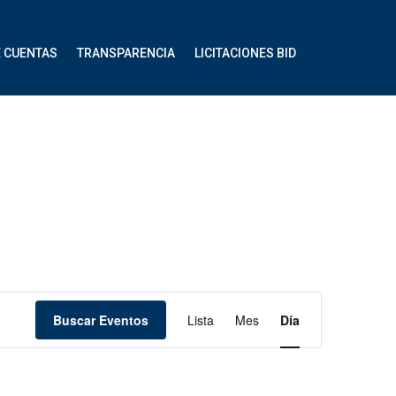
E CUENTAS
TRANSPARENCIA
LICITACIONES BID
Navegación
Buscar Eventos
Lista
Mes
Día
de
vistas
de