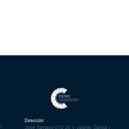
Dirección:
/
José Tamayo E10 25 y Lizardo García /