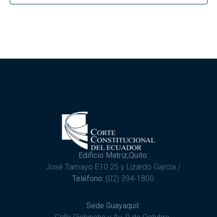
Edificio Matriz,Quito:
José Tamayo E10 25 y Lizardo García /
Teléfono:
(02) 394-1800
Sede Guayaquil: