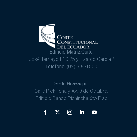
Edificio Matriz,Quito:
José Tamayo E10 25 y Lizardo García /
Teléfono:
(02) 394-1800
Sede Guayaquil:
Calle Pichincha y Av. 9 de Octubre.
Edificio Banco Pichincha 6to Piso