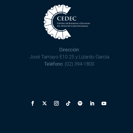
Dirección:
José Tamayo E10 25 y Lizardo García
Teléfono:
(02) 394-1800