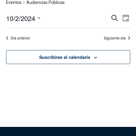
Eventos
Audiencias Públicas
10/2/2024
Navega
Na
Buscar
Día
de
de
Seleccionar
vis
fecha.
búsque
Día anterior
Siguiente día
de
y
Eve
vistas
Suscribirse al calendario
de
Evento