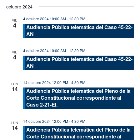
de
de
Seleccionar
octubre 2024
vis
fecha.
búsque
de
4 octubre 2024 10:00 AM
-
12:30 PM
y
VIE
4
Eve
Audiencia Pública telemática del Caso 45-22-
vistas
AN
de
Evento
4 octubre 2024 10:00 AM
-
12:30 PM
VIE
4
Audiencia Pública telemática del Caso 45-22-
AN
14 octubre 2024 12:00 PM
-
4:30 PM
LUN
14
Audiencia Pública telemática del Pleno de la
Corte Constitucional correspondiente al
Caso 2-21-EI.
14 octubre 2024 12:00 PM
-
4:30 PM
LUN
14
Audiencia Pública telemática del Pleno de la
Corte Constitucional correspondiente al