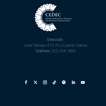
Dirección:
José Tamayo E10 25 y Lizardo García
Teléfono:
(02) 394-1800