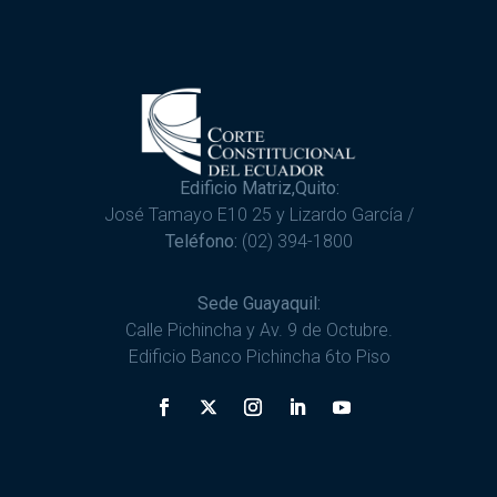
Edificio Matriz,Quito:
José Tamayo E10 25 y Lizardo García /
Teléfono:
(02) 394-1800
Sede Guayaquil:
Calle Pichincha y Av. 9 de Octubre.
Edificio Banco Pichincha 6to Piso