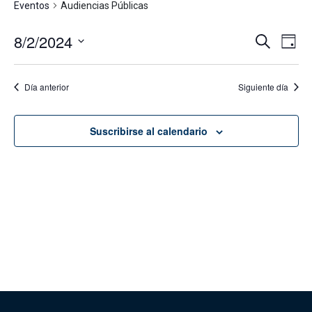
Eventos
Audiencias Públicas
8/2/2024
Navega
Na
Buscar
Día
de
de
Seleccionar
vis
fecha.
búsque
Día anterior
Siguiente día
de
y
Eve
vistas
Suscribirse al calendario
de
Evento