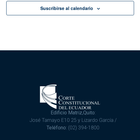
Suscribirse al calendario
Edificio Matriz,Quito:
José Tamayo E10 25 y Lizardo García /
Teléfono:
(02) 394-1800