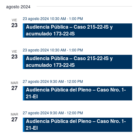
de
de
Seleccionar
agosto 2024
vis
fecha.
búsque
de
23 agosto 2024 10:30 AM
-
1:00 PM
y
VIE
23
Eve
Audiencia Pública – Caso 215-22-IS y
vistas
acumulado 173-22-IS
de
Evento
23 agosto 2024 10:30 AM
-
1:00 PM
VIE
23
Audiencia Pública – Caso 215-22-IS y
acumulado 173-22-IS
27 agosto 2024 9:30 AM
-
12:00 PM
MAR
27
Audiencia Pública del Pleno – Caso Nro. 1-
21-EI
27 agosto 2024 9:30 AM
-
12:00 PM
MAR
27
Audiencia Pública del Pleno – Caso Nro. 1-
21-EI