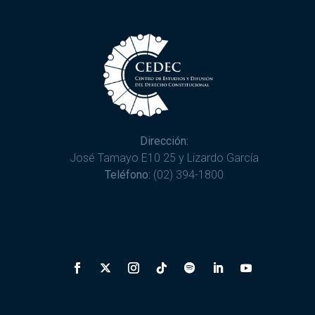
Dirección:
José Tamayo E10 25 y Lizardo García
Teléfono:
(02) 394-1800