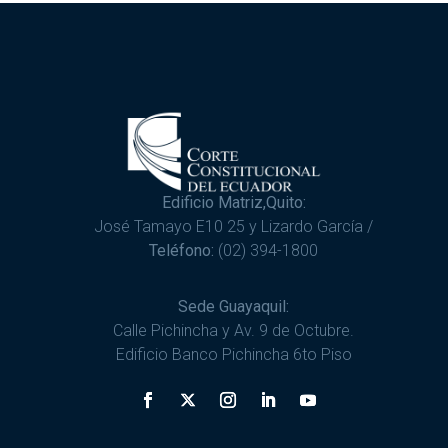
Edificio Matriz,Quito:
José Tamayo E10 25 y Lizardo García /
Teléfono:
(02) 394-1800
Sede Guayaquil:
Calle Pichincha y Av. 9 de Octubre.
Edificio Banco Pichincha 6to Piso