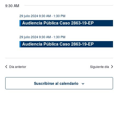
de
de
Seleccionar
9:30 AM
vis
fecha.
búsque
de
29 julio 2024 9:30 AM
-
1:30 PM
y
Eve
Audiencia Pública Caso 2863-19-EP
vistas
de
29 julio 2024 9:30 AM
-
1:30 PM
Evento
Audiencia Pública Caso 2863-19-EP
Día anterior
Siguiente día
Suscribirse al calendario