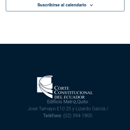
Suscribirse al calendario
Edificio Matriz,Quito:
José Tamayo E10 25 y Lizardo García /
Teléfono:
(02) 394-1800