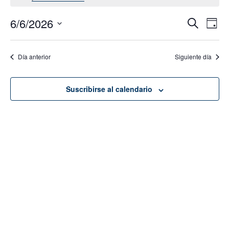
6/6/2026
Navega
Na
Buscar
Día
de
de
Seleccionar
vis
fecha.
búsque
Día anterior
Siguiente día
de
y
Eve
vistas
Suscribirse al calendario
de
Evento