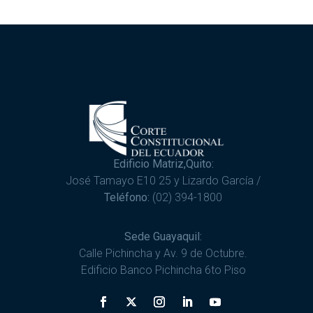
Edificio Matriz,Quito:
José Tamayo E10 25 y Lizardo García /
Teléfono:
(02) 394-1800
Sede Guayaquil:
Calle Pichincha y Av. 9 de Octubre.
Edificio Banco Pichincha 6to Piso