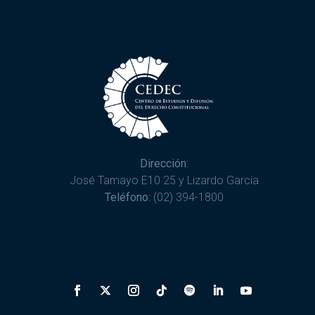
Dirección:
José Tamayo E10 25 y Lizardo García
Teléfono:
(02) 394-1800