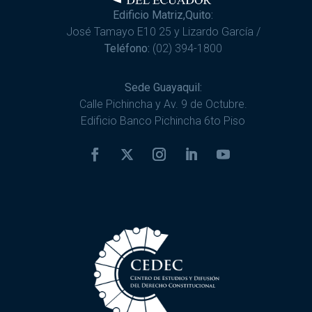
Edificio Matriz,Quito:
José Tamayo E10 25 y Lizardo García /
Teléfono:
(02) 394-1800
Sede Guayaquil:
Calle Pichincha y Av. 9 de Octubre.
Edificio Banco Pichincha 6to Piso