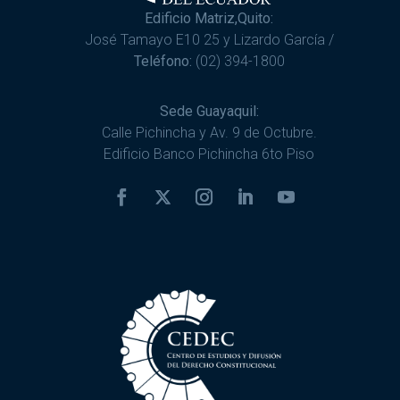
Edificio Matriz,Quito:
José Tamayo E10 25 y Lizardo García /
Teléfono:
(02) 394-1800
Sede Guayaquil:
Calle Pichincha y Av. 9 de Octubre.
Edificio Banco Pichincha 6to Piso