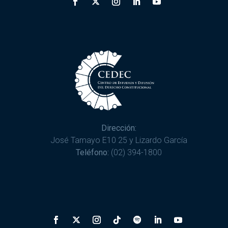
Dirección:
José Tamayo E10 25 y Lizardo García
Teléfono:
(02) 394-1800