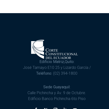
Edificio Matriz,Quito:
José Tamayo E10 25 y Lizardo García /
Teléfono:
(02) 394-1800
Sede Guayaquil:
Calle Pichincha y Av. 9 de Octubre.
Edificio Banco Pichincha 6to Piso