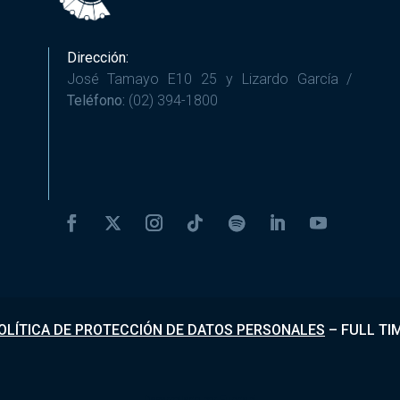
Dirección:
José Tamayo E10 25 y Lizardo García /
Teléfono:
(02) 394-1800
OLÍTICA DE PROTECCIÓN DE DATOS PERSONALES
–
FULL TI
Desarrollado por
Fundapi