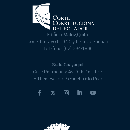
Edificio Matriz,Quito:
José Tamayo E10 25 y Lizardo García /
Teléfono:
(02) 394-1800
Sede Guayaquil:
Calle Pichincha y Av. 9 de Octubre.
Edificio Banco Pichincha 6to Piso