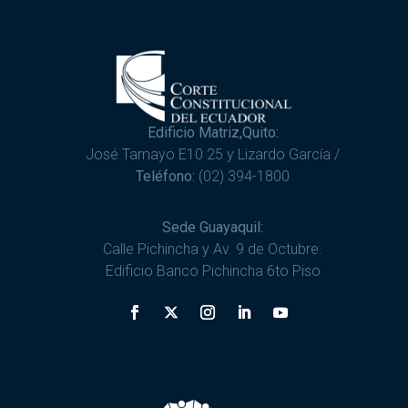
Edificio Matriz,Quito:
José Tamayo E10 25 y Lizardo García /
Teléfono:
(02) 394-1800
Sede Guayaquil:
Calle Pichincha y Av. 9 de Octubre.
Edificio Banco Pichincha 6to Piso