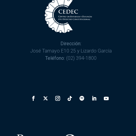
Dirección:
José Tamayo E10 25 y Lizardo García
Teléfono:
(02) 394-1800