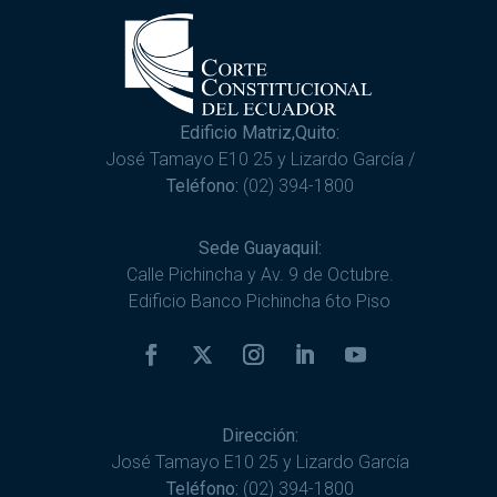
Edificio Matriz,Quito:
José Tamayo E10 25 y Lizardo García /
Teléfono:
(02) 394-1800
Sede Guayaquil:
Calle Pichincha y Av. 9 de Octubre.
Edificio Banco Pichincha 6to Piso
Dirección:
José Tamayo E10 25 y Lizardo García
Teléfono:
(02) 394-1800