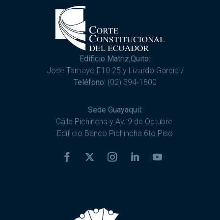
Edificio Matriz,Quito:
José Tamayo E10 25 y Lizardo García /
Teléfono:
(02) 394-1800
Sede Guayaquil:
Calle Pichincha y Av. 9 de Octubre.
Edificio Banco Pichincha 6to Piso