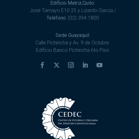
Edificio Matriz,Quito:
José Tamayo E10 25 y Lizardo García /
Teléfono:
(02) 394-1800
Sede Guayaquil:
Calle Pichincha y Av. 9 de Octubre.
Edificio Banco Pichincha 6to Piso