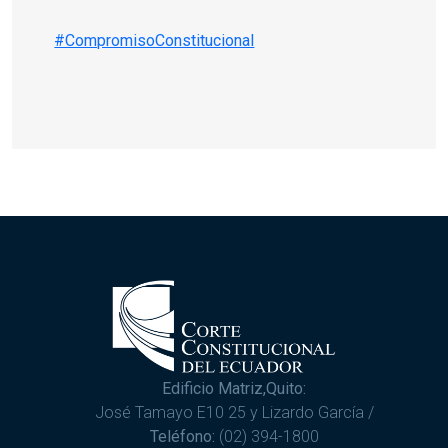
#CompromisoConstitucional
Edificio Matriz,Quito:
José Tamayo E10 25 y Lizardo García /
Teléfono:
(02) 394-1800